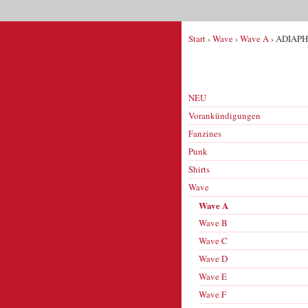
Start
›
Wave
›
Wave A
› ADIAPH
NEU
Vorankündigungen
Fanzines
Punk
Shirts
Wave
Wave A
Wave B
Wave C
Wave D
Wave E
Wave F