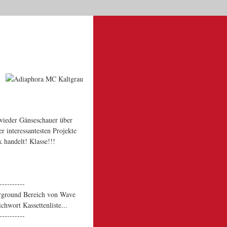
Dein Warenkorb
|
|
|
Start
Kontakt
News
Suche
0 | 0,00 €
 wieder Gänseschauer über
r interessantesten Projekte
k handelt! Klasse!!!
----------
erground Bereich von Wave
hwort Kassettenliste...
----------