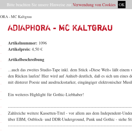
Bitte beachten Sie unsere Hinweise zur
Verwendung von Cookies
.
OK
ORA - MC Kaltgrau
ADIAPHORA - MC Kaltgrau
Artikelnummer:
1096
Artikelpreis:
4,50 €
Artikelbeschreibung
...auch das zweites Studio-Tape inkl. dem Stück »Diese Welt« läßt einem
den Rücken laufen! Hier wird auf Anhieb deutlich, daß es sich um eines de
mit düsterer Poesie und ausdrucksstarker, eingängiger elektronischer Musi
Ein weiteres Highlight für Gothic-Liebhaber!
------------------------------------------------------------------------------------
Zahlreiche weitere Kassetten-Titel - vor allem aus dem Independent-Und
über EBM, Ostblock- und DDR-Underground, Punk und Gothic - siehe Stic
------------------------------------------------------------------------------------