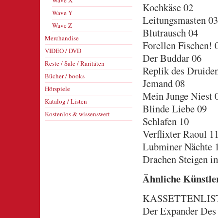
Wave X
Kochkäse 02
Wave Y
Leitungsmasten 03
Wave Z
Blutrausch 04
Merchandise
Forellen Fischen! 
VIDEO / DVD
Der Buddar 06
Reste / Sale / Raritäten
Replik des Druide
Bücher / books
Jemand 08
Hörspiele
Mein Junge Niest 
Katalog / Listen
Blinde Liebe 09
Kostenlos & wissenswert
Schlafen 10
Verflixter Raoul 1
Lubminer Nächte 
Drachen Steigen i
Ähnliche Künstle
KASSETTENLISTE
Der Expander Des 