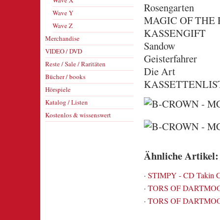
Wave X
Rosengarten
Wave Y
MAGIC OF THE
Wave Z
KASSENGIFT
Merchandise
Sandow
VIDEO / DVD
Geisterfahrer
Reste / Sale / Raritäten
Die Art
Bücher / books
KASSETTENLISTE
Hörspiele
Katalog / Listen
Kostenlos & wissenswert
Ähnliche Artikel:
·
STIMPY - CD Takin Ca
·
TORS OF DARTMOOR,
·
TORS OF DARTMOOR,