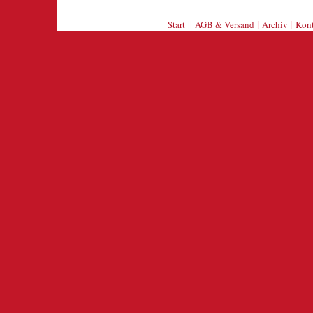
||
|
|
Start
AGB & Versand
Archiv
Kont