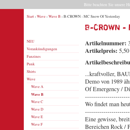
Bitte beachten Sie unsere H
Start
›
Wave
›
Wave B
› B-CROWN - MC Snow Of Yesterday
B-CROWN - 
NEU
Artikelnummer:
3
Vorankündigungen
Artikelpreis:
5,50
Fanzines
Artikelbeschreib
Punk
Shirts
...kraftvoller, BA
Wave
Demo von 1989 ähnl
Wave A
Of Emergency / Di
Wave B
----------------------
Wave C
Wo findet man heu
Wave D
----------------------
Wave E
Eine gewisse, br
Wave F
Bereichen Rock / P