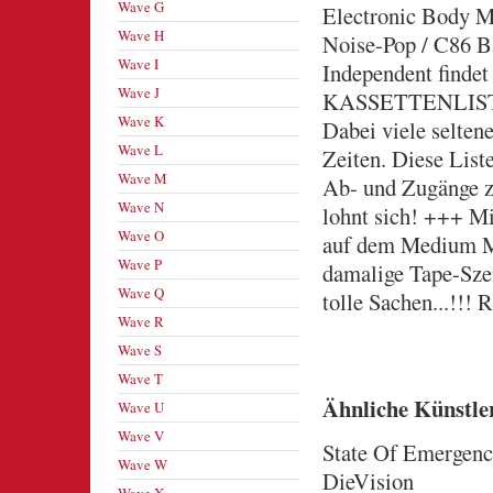
Wave G
Electronic Body Mu
Wave H
Noise-Pop / C86 B
Wave I
Independent findet
Wave J
KASSETTENLISTE
Wave K
Dabei viele selte
Wave L
Zeiten. Diese List
Wave M
Ab- und Zugänge z
Wave N
lohnt sich! +++ Mi
Wave O
auf dem Medium MC
Wave P
damalige Tape-Szen
Wave Q
tolle Sachen...!!
Wave R
Wave S
Wave T
Ähnliche Künstle
Wave U
Wave V
State Of Emergen
Wave W
DieVision