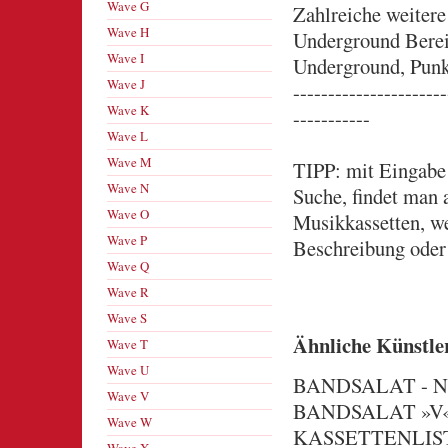
Wave G
Zahlreiche weitere
Wave H
Underground Bere
Wave I
Underground, Punk 
Wave J
----------------------
Wave K
-----------
Wave L
Wave M
TIPP: mit Eingabe 
Wave N
Suche, findet man 
Wave O
Musikkassetten, we
Wave P
Beschreibung oder 
Wave Q
Wave R
Wave S
Ähnliche Künstle
Wave T
Wave U
BANDSALAT - NO,
Wave V
BANDSALAT »V« 
Wave W
KASSETTENLISTE