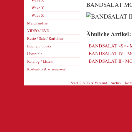
Wave X
BANDSALAT MC-
Wave Y
Wave Z
Merchandise
VIDEO / DVD
Ähnliche Artikel:
Reste / Sale / Raritäten
·
BANDSALAT »S« - M
Bücher / books
·
BANDSALAT IV - MC
Hörspiele
·
BANDSALAT II - MC
Katalog / Listen
Kostenlos & wissenswert
||
|
|
Start
AGB & Versand
Archiv
Kont