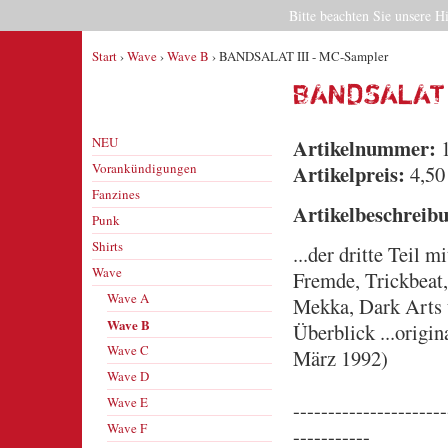
Bitte beachten Sie unsere H
Start
›
Wave
›
Wave B
› BANDSALAT III - MC-Sampler
BANDSALAT 
NEU
Artikelnummer:
1
Vorankündigungen
Artikelpreis:
4,50
Fanzines
Artikelbeschreib
Punk
Shirts
...der dritte Teil 
Wave
Fremde, Trickbeat,
Wave A
Mekka, Dark Arts u
Wave B
Überblick ...origi
Wave C
März 1992)
Wave D
Wave E
----------------------
Wave F
-----------