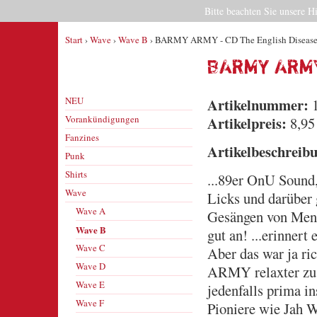
Bitte beachten Sie unsere H
Start
›
Wave
›
Wave B
› BARMY ARMY - CD The English Diseas
BARMY ARMY
NEU
Artikelnummer:
1
Vorankündigungen
Artikelpreis:
8,95
Fanzines
Artikelbeschreib
Punk
Shirts
...89er OnU Sound,
Wave
Licks und darüber
Wave A
Gesängen von Mens
Wave B
gut an! ...erinner
Wave C
Aber das war ja r
Wave D
ARMY relaxter zu 
Wave E
jedenfalls prima in
Wave F
Pioniere wie Jah W