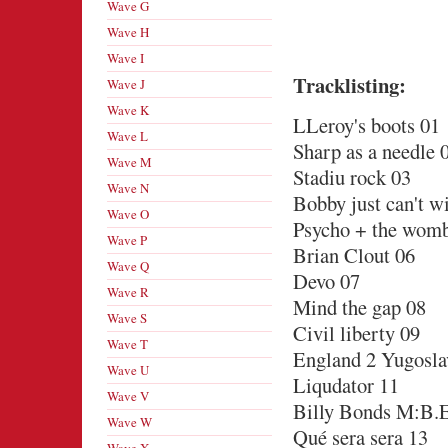
Wave G
Wave H
Wave I
Tracklisting:
Wave J
Wave K
LLeroy's boots 01
Wave L
Sharp as a needle 
Wave M
Stadiu rock 03
Wave N
Bobby just can't w
Wave O
Psycho + the womb
Wave P
Brian Clout 06
Wave Q
Devo 07
Wave R
Mind the gap 08
Wave S
Civil liberty 09
Wave T
England 2 Yugosla
Wave U
Liqudator 11
Wave V
Billy Bonds M:B.E
Wave W
Qué sera sera 13