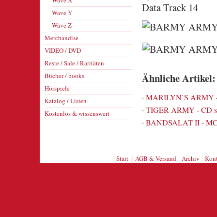
Wave X
Data Track 14
Wave Y
Wave Z
Merchandise
VIDEO / DVD
Reste / Sale / Raritäten
Ähnliche Artikel:
Bücher / books
Hörspiele
·
MARILYN`S ARMY -
Katalog / Listen
·
TIGER ARMY - CD 
Kostenlos & wissenswert
·
BANDSALAT II - MC
||
|
|
Start
AGB & Versand
Archiv
Kont