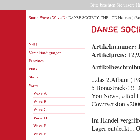
Bitte beachten Sie unsere H
Start
›
Wave
›
Wave D
› DANSE SOCIETY, THE - CD Heaven (+Bo
DANSE SOCI
NEU
Artikelnummer:
1
Vorankündigungen
Artikelpreis:
12,9
Fanzines
Artikelbeschreib
Punk
Shirts
...das 2.Album (19
Wave
5 Bonustracks!!! 
Wave A
You Now«, »Red Li
Wave B
Coverversion »20
Wave C
Wave D
Im Handel vergrif
Wave E
Lager entdeckt... G
Wave F