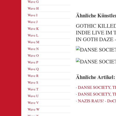
Wave G
Wave H
Ähnliche Künstle
Wave I
Wave J
GOTHIC KILLE
Wave K
INDIE LIVE IM 
Wave L
IN GOTH DAZE -
Wave M
Wave N
Wave O
Wave P
Wave Q
Ähnliche Artikel:
Wave R
Wave S
·
DANSE SOCIETY, THE
Wave T
·
DANSE SOCIETY, THE
Wave U
·
NAZIS RAUS! - DoCD-
Wave V
Wave W