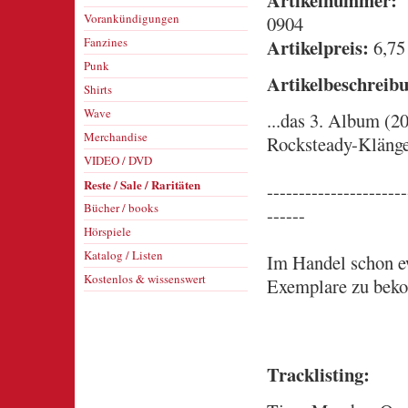
Artikelnummer:
Vorankündigungen
0904
Fanzines
Artikelpreis:
6,75
Punk
Artikelbeschreib
Shirts
Wave
...das 3. Album (2
Merchandise
Rocksteady-Klängen
VIDEO / DVD
Reste / Sale / Raritäten
----------------------
Bücher / books
------
Hörspiele
Katalog / Listen
Im Handel schon ew
Kostenlos & wissenswert
Exemplare zu bek
Tracklisting: