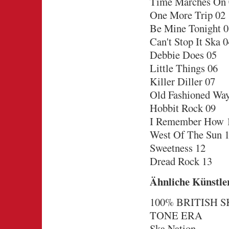
Time Marches On 
One More Trip 02
Be Mine Tonight 0
Can't Stop It Ska 0
Debbie Does 05
Little Things 06
Killer Diller 07
Old Fashioned Wa
Hobbit Rock 09
I Remember How 
West Of The Sun 
Sweetness 12
Dread Rock 13
Ähnliche Künstle
100% BRITISH 
TONE ERA
Ska Nation