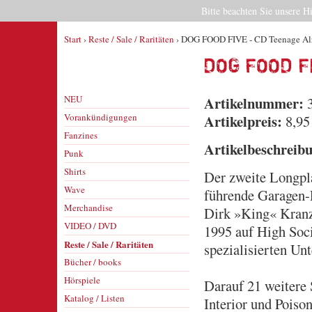
Bitte beachten Sie unsere H
Start
›
Reste / Sale / Raritäten
› DOG FOOD FIVE - CD Teenage Al
DOG FOOD F
NEU
Artikelnummer:
3
Vorankündigungen
Artikelpreis:
8,95
Fanzines
Artikelbeschreib
Punk
Shirts
Der zweite Longpla
Wave
führende Garagen-
Merchandise
Dirk »King« Kranz
VIDEO / DVD
1995 auf High Soci
Reste / Sale / Raritäten
spezialisierten U
Bücher / books
Hörspiele
Darauf 21 weitere
Katalog / Listen
Interior und Pois