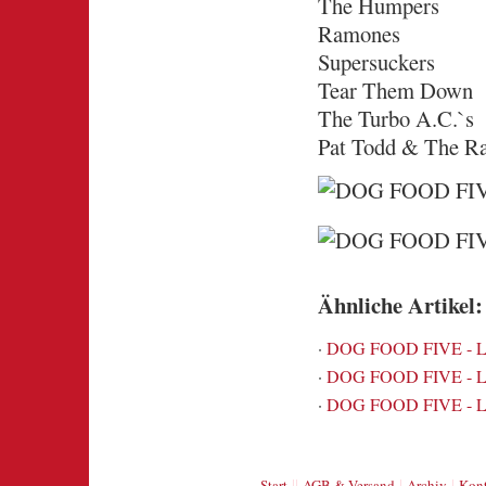
The Humpers
Ramones
Supersuckers
Tear Them Down
The Turbo A.C.`s
Pat Todd & The Ra
Ähnliche Artikel:
·
DOG FOOD FIVE - LP
·
DOG FOOD FIVE - LP
·
DOG FOOD FIVE - LP
||
|
|
Start
AGB & Versand
Archiv
Kont