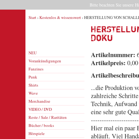
Bitte beachten Sie unsere H
Start
›
Kostenlos & wissenswert
› HERSTELLUNG VON SCHALLPL
HERSTELLU
Doku
NEU
Artikelnummer:
6
Vorankündigungen
Artikelpreis:
0,00
Fanzines
Artikelbeschreib
Punk
Shirts
...die Produktion v
Wave
zahlreiche Schritt
Merchandise
Technik, Aufwand 
VIDEO / DVD
eine sehr gute Qual
Reste / Sale / Raritäten
----------------------
Bücher / books
Hier mal ein paar 
Hörspiele
abläuft. Viel Handa