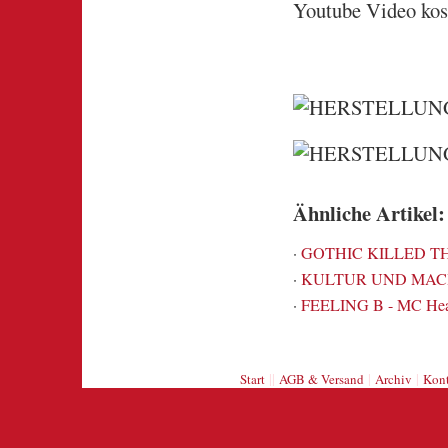
Youtube Video kos
Ähnliche Artikel:
·
GOTHIC KILLED THE
·
KULTUR UND MACH
·
FEELING B - MC Hea 
||
|
|
Start
AGB & Versand
Archiv
Kont