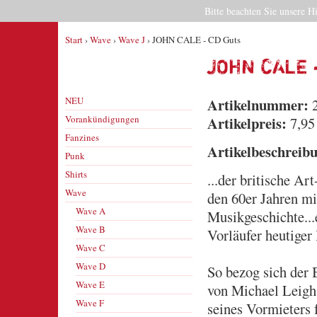
Bitte beachten Sie unsere H
Start
›
Wave
›
Wave J
› JOHN CALE - CD Guts
JOHN CALE 
NEU
Artikelnummer:
2
Vorankündigungen
Artikelpreis:
7,95
Fanzines
Artikelbeschreib
Punk
Shirts
...der britische A
Wave
den 60er Jahre
Wave A
Musikgeschichte..
Wave B
Vorläufer heutiger
Wave C
Wave D
So bezog sich der
Wave E
von Michael Leigh
Wave F
seines Vormieters