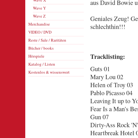
Wave X
aus David Bowie un
Wave Y
Wave Z
Geniales Zeug! Ge
Merchandise
schlechthin!!!
VIDEO / DVD
Reste / Sale / Raritäten
Bücher / books
Tracklisting:
Hörspiele
Katalog / Listen
Guts 01
Kostenlos & wissenswert
Mary Lou 02
Helen of Troy 03
Pablo Picasso 04
Leaving It up to Y
Fear Is a Man's Be
Gun 07
Dirty-Ass Rock 'N'
Heartbreak Hotel 