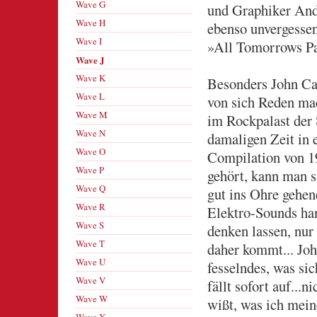
Wave G
und Graphiker And
Wave H
ebenso unvergesse
Wave I
»All Tomorrows Pa
Wave J
Wave K
Besonders John Cal
Wave L
von sich Reden mac
Wave M
im Rockpalast der 
Wave N
damaligen Zeit in 
Wave O
Compilation von 
Wave P
gehört, kann man s
Wave Q
gut ins Ohre gehen
Wave R
Elektro-Sounds han
Wave S
denken lassen, nur
Wave T
daher kommt... Joh
Wave U
fesselndes, was si
Wave V
fällt sofort auf...
Wave W
wißt, was ich mein