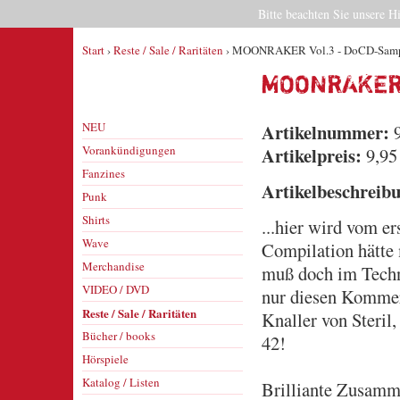
Bitte beachten Sie unsere H
Start
›
Reste / Sale / Raritäten
› MOONRAKER Vol.3 - DoCD-Samp
MOONRAKER
NEU
Artikelnummer:
9
Vorankündigungen
Artikelpreis:
9,95
Fanzines
Artikelbeschreib
Punk
Shirts
...hier wird vom e
Wave
Compilation hätte
Merchandise
muß doch im Techno
VIDEO / DVD
nur diesen Kommerz
Reste / Sale / Raritäten
Knaller von Steril
Bücher / books
42!
Hörspiele
Katalog / Listen
Brilliante Zusamme