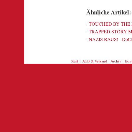
Ähnliche Artikel:
·
TOUCHED BY THE H
·
TRAPPED STORY MO
·
NAZIS RAUS! - DoCD-
||
|
|
Start
AGB & Versand
Archiv
Kont