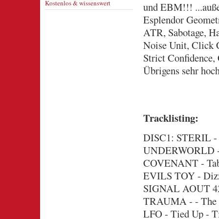
Kostenlos & wissenswert
und EBM!!! ...auß
Esplendor Geometr
ATR, Sabotage, Ha
Noise Unit, Click 
Strict Confidence,
Übrigens sehr hoc
Tracklisting:
DISC1: STERIL - 
UNDERWORLD - C
COVENANT - Tabu
EVILS TOY - Dizz
SIGNAL AOUT 42 -
TRAUMA - - The C
LFO - Tied Up - T