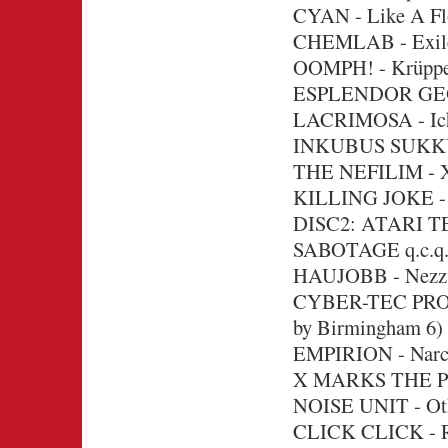
CYAN - Like A Fl
CHEMLAB - Exile 
OOMPH! - Krüppe
ESPLENDOR GEO
LACRIMOSA - Ich 
INKUBUS SUKKUB
THE NEFILIM - X
KILLING JOKE - 
DISC2: ATARI TE
SABOTAGE q.c.q.c.
HAUJOBB - Nezzwe
CYBER-TEC PROJE
by Birmingham 6)
EMPIRION - Narcot
X MARKS THE PE
NOISE UNIT - Oth
CLICK CLICK - R