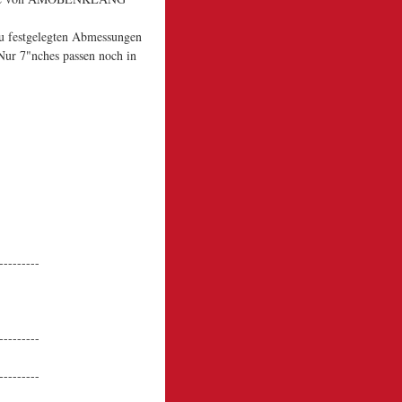
u festgelegten Abmessungen
Nur 7"nches passen noch in
---------
---------
---------