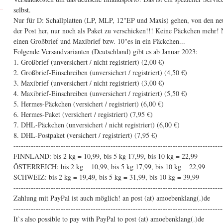
selbst.
Nur für D: Schallplatten (LP, MLP, 12"EP und Maxis) gehen, von den ne
der Post her, nur noch als Paket zu verschicken!!! Keine Päckchen mehr! 
einen Großbrief und Maxibrief bzw. 10"es in ein Päckchen...
Folgende Versandvarianten (Deutschland) gibt es ab Januar 2023:
1. Großbrief (unversichert / nicht registriert) (2,00 €)
2. Großbrief-Einschreiben (unversichert / registriert) (4,50 €)
3. Maxibrief (unversichert / nicht registriert) (3,00 €)
4. Maxibrief-Einschreiben (unversichert / registriert) (5,50 €)
5. Hermes-Päckchen (versichert / registriert) (6,00 €)
6. Hermes-Paket (versichert / registriert) (7,95 €)
7. DHL-Päckchen (unversichert / nicht registriert) (6,00 €)
8. DHL-Postpaket (versichert / registriert) (7,95 €)
------------------------------------------------------------------------------------
FINNLAND: bis 2 kg = 10,99, bis 5 kg 17,99, bis 10 kg = 22,99
ÖSTERREICH: bis 2 kg = 10,99, bis 5 kg 17,99, bis 10 kg = 22,99
SCHWEIZ: bis 2 kg = 19,49, bis 5 kg = 31,99, bis 10 kg = 39,99
------------------------------------------------------------------------------------
Zahlung mit PayPal ist auch möglich! an post (at) amoebenklang(.)de
------------------------------------------------------------------------------------
It`s also possible to pay with PayPal to post (at) amoebenklang(.)de