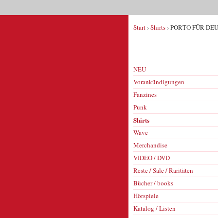
Start
›
Shirts
› PORTO FÜR DEUT
NEU
Vorankündigungen
Fanzines
Punk
Shirts
Wave
Merchandise
VIDEO / DVD
Reste / Sale / Raritäten
Bücher / books
Hörspiele
Katalog / Listen