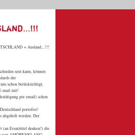
Dein Warenkorb
|
|
|
Start
Kontakt
News
Suche
0 | 0,00 €
and...!!!
schieden sein kann, können
dards der
uns schon berücksichtigt,
E-mail mit!
Bestätigung per email) schon
Deutschland portofrei!
s abgeholt werden. Der
 (an Ersatztitel denken!) die
Service von AMÖBENKLANG