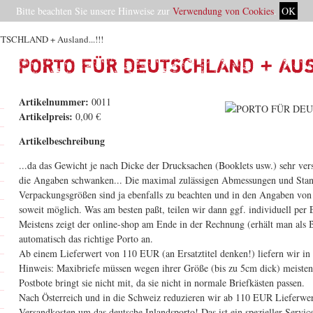
Bitte beachten Sie unsere Hinweise zur
Verwendung von Cookies
.
OK
SCHLAND + Ausland...!!!
PORTO FÜR DEUTSCHLAND + Ausl
Artikelnummer:
0011
Artikelpreis:
0,00 €
Artikelbeschreibung
...da das Gewicht je nach Dicke der Drucksachen (Booklets usw.) sehr ver
die Angaben schwanken... Die maximal zulässigen Abmessungen und Stan
Verpackungsgrößen sind ja ebenfalls zu beachten und in den Angaben von 
soweit möglich. Was am besten paßt, teilen wir dann ggf. individuell per 
Meistens zeigt der online-shop am Ende in der Rechnung (erhält man als 
automatisch das richtige Porto an.
Ab einem Lieferwert von 110 EUR (an Ersatztitel denken!) liefern wir in 
Hinweis: Maxibriefe müssen wegen ihrer Größe (bis zu 5cm dick) meisten
Postbote bringt sie nicht mit, da sie nicht in normale Briefkästen passen.
Nach Österreich und in die Schweiz reduzieren wir ab 110 EUR Lieferwert
Versandkosten um das deutsche Inlandsporto! Das ist ein spezieller 