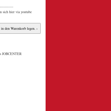
-----------
 sich hier via youtube
s JOBCENTER