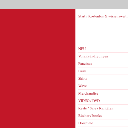
Start
›
Kostenlos & wissenswert
NEU
Vorankündigungen
Fanzines
Punk
Shirts
Wave
Merchandise
VIDEO / DVD
Reste / Sale / Raritäten
Bücher / books
Hörspiele