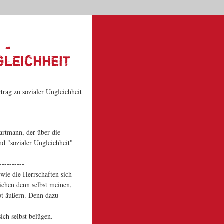
Dein Warenkorb
|
|
|
Start
Kontakt
News
Suche
0 | 0,00 €
 -
gleichheit
artmann, der über die
d "sozialer Ungleichheit"
----------
wie die Herrschaften sich
chen denn selbst meinen,
pt äußern. Denn dazu
ich selbst belügen.