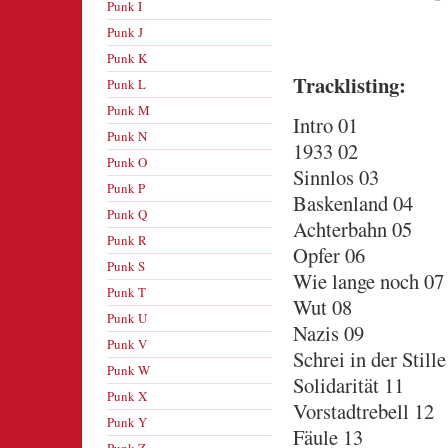
Punk I
Punk J
Punk K
Tracklisting:
Punk L
Punk M
Intro 01
Punk N
1933 02
Punk O
Sinnlos 03
Punk P
Baskenland 04
Punk Q
Achterbahn 05
Punk R
Opfer 06
Punk S
Wie lange noch 07
Punk T
Wut 08
Punk U
Nazis 09
Punk V
Schrei in der Stille
Punk W
Solidarität 11
Punk X
Vorstadtrebell 12
Punk Y
Fäule 13