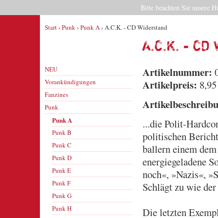
Bitte beachten Sie unsere H
Start
›
Punk
›
Punk A
› A.C.K. - CD Widerstand
A.C.K. - C
NEU
Artikelnummer:
0
Vorankündigungen
Artikelpreis:
8,95
Fanzines
Artikelbeschreib
Punk
Punk A
...die Polit-Hardco
Punk B
politischen Beri
Punk C
ballern einem dem 
Punk D
energiegeladene S
Punk E
noch«, »Nazis«, »S
Punk F
Schlägt zu wie d
Punk G
Punk H
Die letzten Exempl