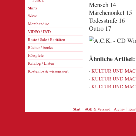
Punk Z
Mensch 14
Shirts
Märchenonkel 15
Wave
Todesstrafe 16
Merchandise
Outro 17
VIDEO / DVD
Reste / Sale / Raritäten
Bücher / books
Hörspiele
Ähnliche Artikel:
Katalog / Listen
·
KULTUR UND MACH
Kostenlos & wissenswert
·
KULTUR UND MACH
·
KULTUR UND MACH
||
|
|
Start
AGB & Versand
Archiv
Kont