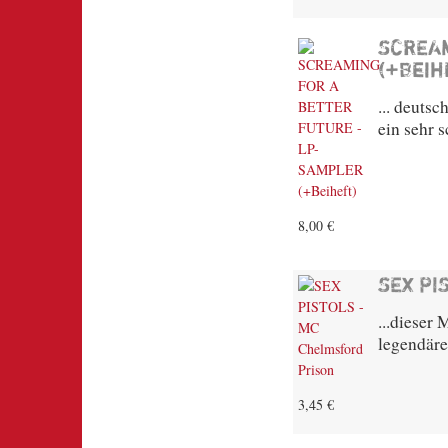
SCREAM
(+Beih
... deuts
ein sehr 
8,00 €
SEX PI
...dieser
legendäre
3,45 €