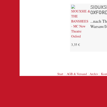
SIOUXS
Oxfor
...nach T
Warsaw/Jo
3,35 €
||
|
|
Start
AGB & Versand
Archiv
Kont