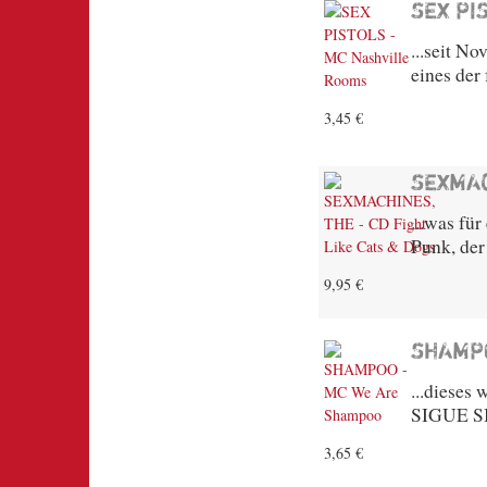
SEX PI
...seit No
eines der
3,45 €
SEXMAC
...was fü
Punk, der
9,95 €
SHAMP
...dieses
SIGUE SI
3,65 €