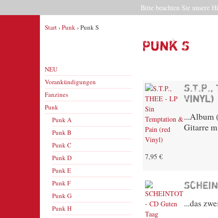
Bitte beachten Sie unsere H
Start
›
Punk
› Punk S
Punk S
NEU
Vorankündigungen
S.T.P.
Fanzines
Vinyl)
Punk
...Album 
Punk A
Gitarre m
Punk B
Punk C
7,95 €
Punk D
Punk E
Punk F
SCHEIN
Punk G
...das zw
Punk H