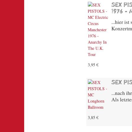
SEX PI
1976 -
...hier is
Konzertmi
3,95 €
SEX PI
...nach i
Als letzt
3,85 €