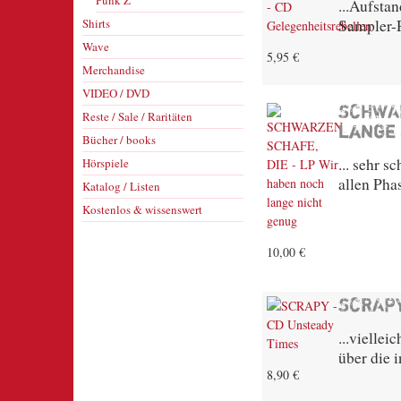
Punk Z
...Aufsta
Shirts
Sampler-
Wave
5,95 €
Merchandise
VIDEO / DVD
SCHWAR
Reste / Sale / Raritäten
lange
Bücher / books
... sehr 
Hörspiele
allen Pha
Katalog / Listen
Kostenlos & wissenswert
10,00 €
SCRAPY
...vielle
über die 
8,90 €