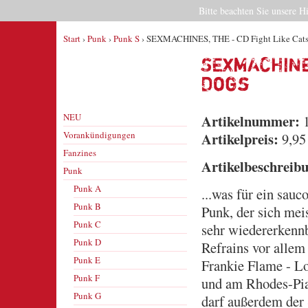
Bitte beachten Sie unsere H
Start
›
Punk
›
Punk S
› SEXMACHINES, THE - CD Fight Like Cat
SEXMACHINE
Dogs
NEU
Artikelnummer:
1
Vorankündigungen
Artikelpreis:
9,95
Fanzines
Artikelbeschreib
Punk
Punk A
...was für ein sau
Punk B
Punk, der sich me
Punk C
sehr wiedererkenn
Punk D
Refrains vor allem
Punk E
Frankie Flame - L
Punk F
und am Rhodes-Pian
Punk G
darf außerdem de