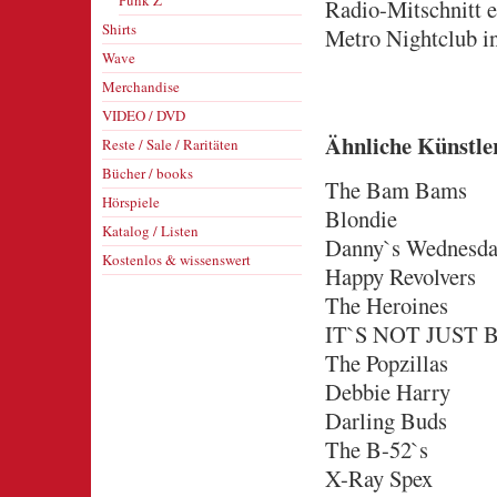
Punk Z
Radio-Mitschnitt 
Shirts
Metro Nightclub i
Wave
Merchandise
VIDEO / DVD
Ähnliche Künstle
Reste / Sale / Raritäten
Bücher / books
The Bam Bams
Hörspiele
Blondie
Katalog / Listen
Danny`s Wednesd
Kostenlos & wissenswert
Happy Revolvers
The Heroines
IT`S NOT JUST BO
The Popzillas
Debbie Harry
Darling Buds
The B-52`s
X-Ray Spex