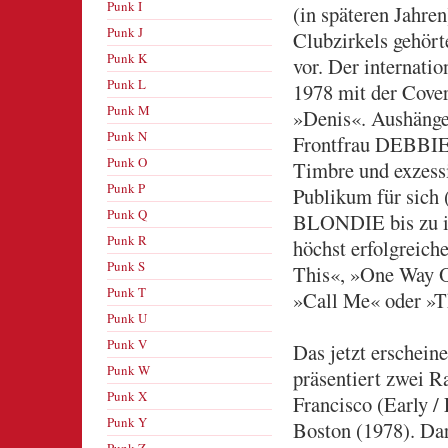
Punk I
(in späteren Jahre
Punk J
Clubzirkels gehört
Punk K
vor. Der internati
Punk L
1978 mit der Co
Punk M
»Denis«. Aushänge
Punk N
Frontfrau DEBBIE
Punk O
Timbre und exzessi
Punk P
Publikum für sich 
Punk Q
BLONDIE bis zu ih
Punk R
höchst erfolgreich
Punk S
This«, »One Way O
Punk T
»Call Me« oder »Th
Punk U
Punk V
Das jetzt erschein
Punk W
präsentiert zwei R
Punk X
Francisco (Early /
Punk Y
Boston (1978). Dar