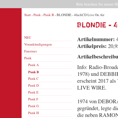
Bitte beachten Sie unsere H
Start
›
Punk
›
Punk B
› BLONDIE - 4fachCD Live On Air
BLONDIE - 
NEU
Artikelnummer:
4
Vorankündigungen
Artikelpreis:
20,9
Fanzines
Artikelbeschreib
Punk
Punk A
Info: Radio-Broad
Punk B
1978) und DEBBIE
Punk C
erscheint 2017 als
Punk D
LIVE WIRE.
Punk E
Punk F
1974 von DEBOR
Punk G
gegründet, legte
Punk H
die neben RAMO