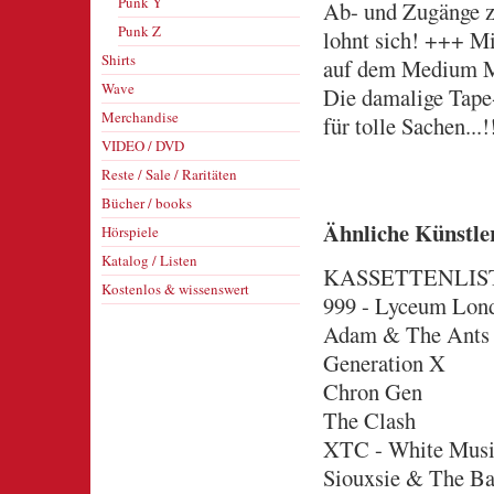
Punk Y
Ab- und Zugänge z
Punk Z
lohnt sich! +++ Mi
Shirts
auf dem Medium MC
Wave
Die damalige Tape-
Merchandise
für tolle Sachen.
VIDEO / DVD
Reste / Sale / Raritäten
Bücher / books
Ähnliche Künstle
Hörspiele
Katalog / Listen
KASSETTENLISTE
Kostenlos & wissenswert
999 - Lyceum Lon
Adam & The Ants
Generation X
Chron Gen
The Clash
XTC - White Mus
Siouxsie & The B