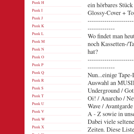
Punk H
ein hörbares Stück
Punk I
Glossy-Cover + T
Punk J
----------------------
Punk K
-------------
Punk L
Wo findet man heut
Punk M
noch Kassetten-/T
Punk N
hat?
Punk O
----------------------
Punk P
-------------
Punk Q
Nun...einige Tape-L
Punk R
Auswahl an MUSIK
Punk S
Underground / Got
Punk T
Oi! / Anarcho / Ne
Punk U
Wave / Avantgarde 
Punk V
A - Z sowie in u
Punk W
Dabei viele selte
Punk X
Zeiten. Diese List