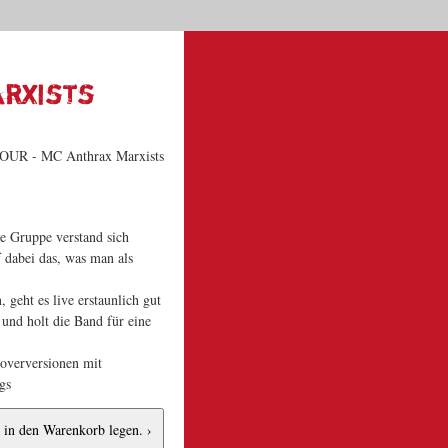
Dein Warenkorb
|
|
|
Start
Kontakt
News
Suche
0 | 0,00 €
arxists
se Gruppe verstand sich
f dabei das, was man als
 geht es live erstaunlich gut
t und holt die Band für eine
overversionen mit
gs