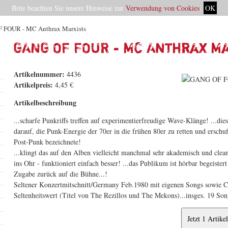
Bitte beachten Sie unsere Hinweise zur
Verwendung von Cookies
.
OK
 FOUR - MC Anthrax Marxists
GANG OF FOUR - MC Anthrax M
Artikelnummer:
4436
Artikelpreis:
4,45 €
Artikelbeschreibung
...scharfe Punkriffs treffen auf experimentierfreudige Wave-Klänge! ...die
darauf, die Punk-Energie der 70er in die frühen 80er zu retten und erschu
Post-Punk bezeichnete!
...klingt das auf den Alben vielleicht manchmal sehr akademisch und clean,
ins Ohr - funktioniert einfach besser! ...das Publikum ist hörbar begeister
Zugabe zurück auf die Bühne...!
Seltener Konzertmitschnitt/Germany Feb.1980 mit eigenen Songs sowie C
Seltenheitswert (Titel von The Rezillos und The Mekons)...insges. 19 Son