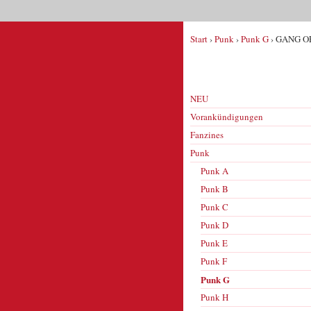
Start
›
Punk
›
Punk G
› GANG OF
NEU
Vorankündigungen
Fanzines
Punk
Punk A
Punk B
Punk C
Punk D
Punk E
Punk F
Punk G
Punk H