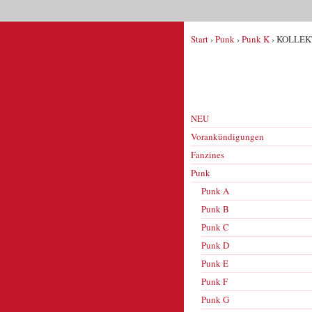
Start
›
Punk
›
Punk K
› KOLLEKT
NEU
Vorankündigungen
Fanzines
Punk
Punk A
Punk B
Punk C
Punk D
Punk E
Punk F
Punk G