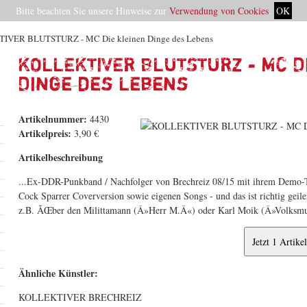
Bitte beachten Sie unsere Hinweise zur
Verwendung von Cookies
.
OK
IVER BLUTSTURZ - MC Die kleinen Dinge des Lebens
KOLLEKTIVER BLUTSTURZ - MC D
Dinge des Lebens
Artikelnummer:
4430
Artikelpreis:
3,90 €
Artikelbeschreibung
...Ex-DDR-Punkband / Nachfolger von Brechreiz 08/15 mit ihrem Demo-T
Cock Sparrer Coverversion sowie eigenen Songs - und das ist richtig ge
z.B. ÃŒber den Milittamann (Â»Herr M.Â«) oder Karl Moik (Â»Volksm
Ähnliche Künstler:
KOLLEKTIVER BRECHREIZ