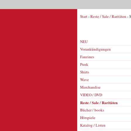
Start
›
Reste / Sale / Raritäten
› 
NEU
Vorankündigungen
Fanzines
Punk
Shirts
Wave
Merchandise
VIDEO / DVD
Reste / Sale / Raritäten
Bücher / books
Hörspiele
Katalog / Listen