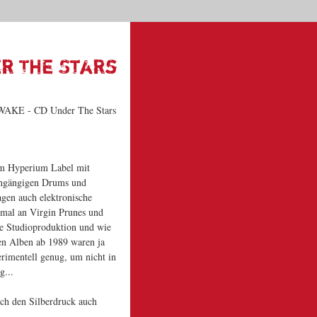
Dein Warenkorb
|
|
|
Start
Kontakt
News
Suche
0 | 0,00 €
er The Stars
em Hyperium Label mit
eingängigen Drums und
agen auch elektronische
hmal an Virgin Prunes und
de Studioproduktion und wie
hen Alben ab 1989 waren ja
perimentell genug, um nicht in
g...
rch den Silberdruck auch