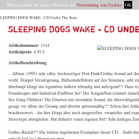
Bitte beachten Sie unsere Hinweise zur
Verwendung von Cookies
.
OK
SLEEPING DOGS WAKE - CD Under The Stars
SLEEPING DOGS WAKE - CD Und
Artikelnummer:
1114
Artikelpreis:
4,95 €
Artikelbeschreibung
...Album (1995) sehr edler, hochwertiger Post-Punk/Gothic-Sound auf d
weibl. Doppel-Versatzgesang, Hallsoundeffekten auf den Stimmen, sehr 
überhaupt klingt das irgendwie äußerst lebendig und aufregend!!! Dazu tr
Soundscapes und Industrial-Einflüsse bei! Der Songaufbau erinnert manc
Sex Gang Children! Die Gitarren mit sirrendem Sound, die überwältigen
gesagt vor allem der Gesang sind absolut spitzenmäßig!!! Schon ihre frü
beachtenswert - das hier klingt aber noch ausgereifter, verspielter und ex
Stereotype abzugleiten. Hat definitiv einen eigenen Stil! Sehr kultiges Zeu
Gothic-Rarität!!! Die letzten nagelneuen Exemplare dieser CD... Sieht du
optisch toll aus! Hyperium eben...