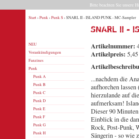
Bitte beachten Sie unsere H
Start
›
Punk
›
Punk S
› SNARL II - ISLAND PUNK - MC-Sampler
SNARL II -
NEU
Artikelnummer:
4
Vorankündigungen
Artikelpreis:
5,45
Fanzines
Artikelbeschreib
Punk
Punk A
...nachdem die An
Punk B
aufhorchen lassen
Punk C
hierzulande auf di
Punk D
aufmerksam! Island
Punk E
Dieser 90 Minuten
Punk F
Einblick in die da
Punk G
Rock, Post-Punk, W
Punk H
Sängerin - so wie 