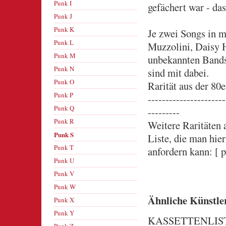
Punk I
gefächert war - das
Punk J
Punk K
Je zwei Songs in me
Punk L
Muzzolini, Daisy 
Punk M
unbekannten Band
Punk N
sind mit dabei.
Punk O
Rarität aus der 80
Punk P
----------------------
Punk Q
---------
Punk R
Weitere Raritäten 
Punk S
Liste, die man hie
Punk T
anfordern kann: [ p
Punk U
Punk V
Punk W
Ähnliche Künstle
Punk X
Punk Y
KASSETTENLISTE