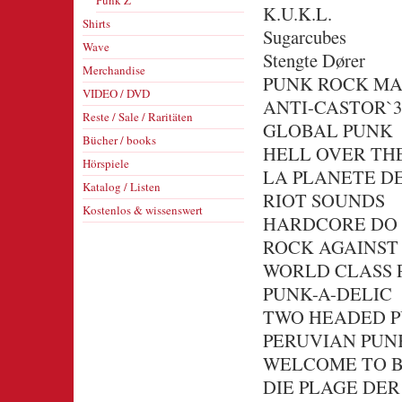
Punk Z
K.U.K.L.
Shirts
Sugarcubes
Wave
Stengte Dører
Merchandise
PUNK ROCK MA
VIDEO / DVD
ANTI-CASTOR`3
Reste / Sale / Raritäten
GLOBAL PUNK
Bücher / books
HELL OVER TH
Hörspiele
LA PLANETE D
Katalog / Listen
RIOT SOUNDS
Kostenlos & wissenswert
HARDCORE DO 
ROCK AGAINST
WORLD CLASS P
PUNK-A-DELIC
TWO HEADED 
PERUVIAN PUN
WELCOME TO B
DIE PLAGE DER