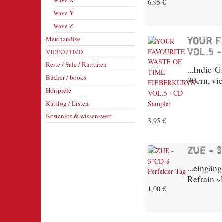
Wave X
6,95 €
Wave Y
Wave Z
Merchandise
YOUR F
VOL.5 
VIDEO / DVD
Reste / Sale / Raritäten
...Indie-
Bücher / books
90ern, vi
Hörspiele
Katalog / Listen
Kostenlos & wissenswert
3,95 €
ZUE - 
...eingän
Refrain »
1,00 €