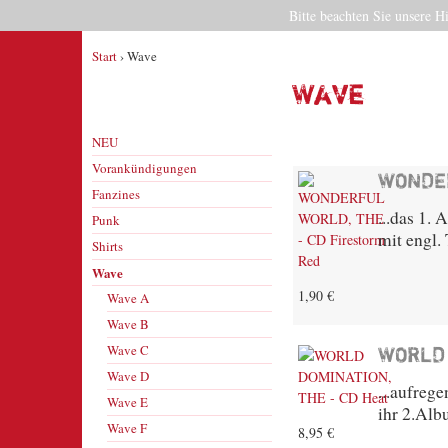
Bitte beachten Sie unsere H
Start
› Wave
Wave
NEU
Vorankündigungen
WONDER
Fanzines
...das 1.
Punk
mit engl.
Shirts
Wave
1,90 €
Wave A
Wave B
Wave C
WORLD 
Wave D
...aufreg
Wave E
ihr 2.Alb
Wave F
8,95 €