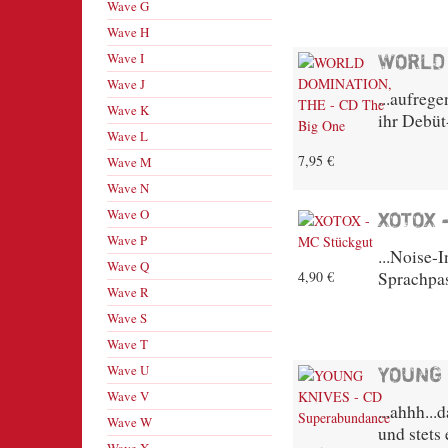
Wave G
Wave H
Wave I
WORLD 
Wave J
...aufreg
Wave K
ihr Debüt
Wave L
7,95 €
Wave M
Wave N
Wave O
XOTOX 
Wave P
...Noise-
Wave Q
4,90 €
Sprachpas
Wave R
Wave S
Wave T
Wave U
YOUNG
Wave V
...ahhh..
Wave W
und stets