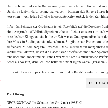
Umso schöner und wertvoller, es wenigstens heute in den Händen halten u
Gefahr zu laufen, dafür belangt zu werden... Können sich jüngere Hörer 
vorstellen... Auf jeden Fall eine interessante Reise zurück in der Zeit hinte
Info: »Im Schatten der Großstadt« ist ein Rückblick auf die Dresdner Pun
ohne Anspruch auf Vollständigkeit zu erheben. Leider existiert nur noch 
in schlechter Klangqualität. In dieser Zeit war es Undergroundbands in 
ihre Musik in Studioqualität aufzunehmen. So gibt es nur Proberaum- od
einfachsten Mitteln hergestellt wurden. Ohne Rücksicht auf mangelhafte 
verstimmte Gitarren, ließen die Bands ihrer Spielfreude und ihrer Spielwu
rebellisch und unbekümmert. Inhalt war wichtiger als musikalische Perfek
lieber als No Fun, denn ich lebe heute und nicht irgendwann« (Paranoia 
Im Booklet auch ein paar Fotos und Infos zu den Bands! Raritär für ei
Tracklisting:
GEGENSCHLAG Im Schatten der Großstadt (1983) 01
GEGENSCHLAG Good Bye Anarchy (1983) 02