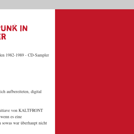
Dein Warenkorb
|
|
|
Start
Kontakt
News
Suche
0 | 0,00 €
Punk in
er
ich aufbereiteten, digital
 Initiave von KALTFRONT
 wenn es eine
n sowas war überhaupt nicht