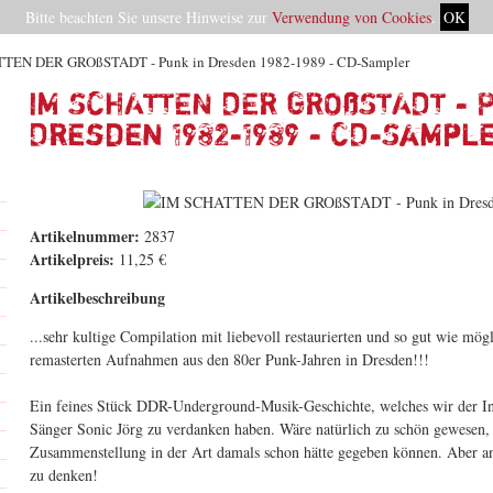
Bitte beachten Sie unsere Hinweise zur
Verwendung von Cookies
.
OK
TEN DER GROßSTADT - Punk in Dresden 1982-1989 - CD-Sampler
IM SCHATTEN DER GROßSTADT - 
Dresden 1982-1989 - CD-Sampl
Artikelnummer:
2837
Artikelpreis:
11,25 €
Artikelbeschreibung
...sehr kultige Compilation mit liebevoll restaurierten und so gut wie mögl
remasterten Aufnahmen aus den 80er Punk-Jahren in Dresden!!!
Ein feines Stück DDR-Underground-Musik-Geschichte, welches wir der
Sänger Sonic Jörg zu verdanken haben. Wäre natürlich zu schön gewesen,
Zusammenstellung in der Art damals schon hätte gegeben können. Aber a
zu denken!