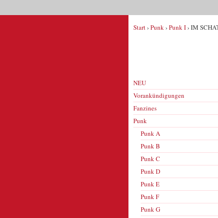
Start
›
Punk
›
Punk I
› IM SCHAT
NEU
Vorankündigungen
Fanzines
Punk
Punk A
Punk B
Punk C
Punk D
Punk E
Punk F
Punk G