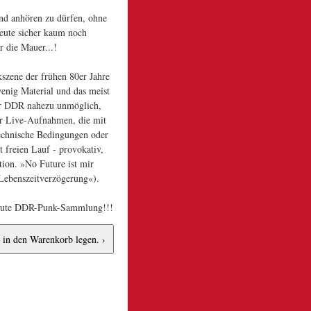
nd anhören zu dürfen, ohne
heute sicher kaum noch
r die Mauer...!
kszene der frühen 80er Jahre
wenig Material und das meist
der DDR nahezu unmöglich,
er Live-Aufnahmen, die mit
technische Bedingungen oder
t freien Lauf - provokativ,
tion. »No Future ist mir
»Lebenszeitverzögerung«).
ne gute DDR-Punk-Sammlung!!!