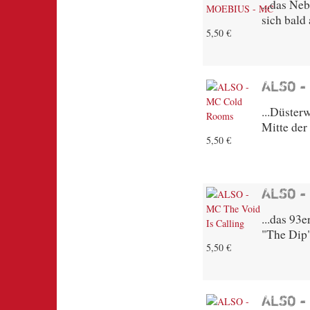
...das N
sich bald
5,50 €
ALSO -
...Düster
Mitte de
5,50 €
ALSO -
...das 93
"The Dip"
5,50 €
ALSO -