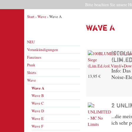
Bitte beachten Sie unsere H
Start
›
Wave
› Wave A
Wave A
NEU
Vorankündigungen
100BLU
Fanzines
(Lim.E
Punk
Info: Das
Shirts
13,95 €
Noise-Ele
Wave
Wave A
Wave B
Wave C
2 UNLI
Wave D
...die me
Wave E
ich sehr p
Wave F