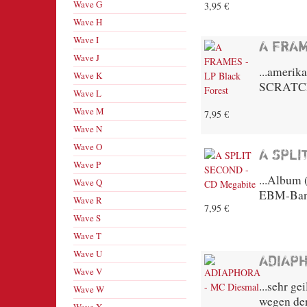
Wave G
3,95 €
Wave H
Wave I
A FRAM
Wave J
...amerik
Wave K
SCRATCH 
Wave L
Wave M
7,95 €
Wave N
Wave O
A SPLI
Wave P
...Album 
Wave Q
EBM-Band
Wave R
7,95 €
Wave S
Wave T
Wave U
ADIAPH
Wave V
...sehr g
Wave W
wegen der