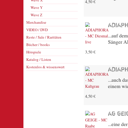
Wave X
4,50 €
Wave Y
Wave Z
Merchandise
ADIAPH
VIDEO / DVD
...auf dem
Reste / Sale / Raritäten
Sänger Al
Bücher / books
3,50 €
Hörspiele
Katalog / Listen
Kostenlos & wissenswert
ADIAPH
...auch d
einem wi
4,50 €
AG GEI
...eine d