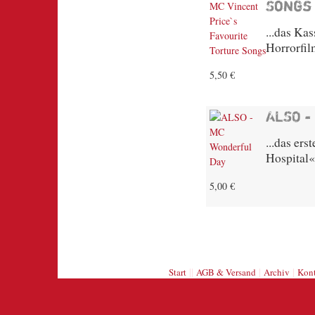
Songs
...das Ka
Horrorfil
5,50 €
ALSO -
...das er
Hospital«
5,00 €
||
|
|
Start
AGB & Versand
Archiv
Kont